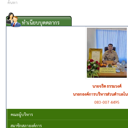
ทำเนียบบุคคลากร
นายแสวง บุญแจ้ง
รองนายก อบต.โนนดินแดง กำกับดูแลสำนักปลัด งานป้องกันและบรรเทาส
081-187 8265
คณะผู้บริหาร
สมาชิกสภาองค์การ