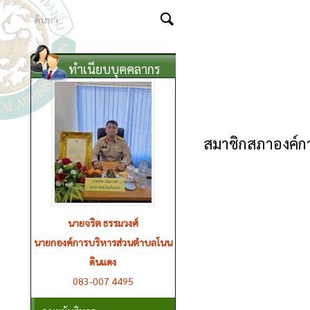
ทำเนียบบุคคลากร
สมาชิกสภาองค์ก
นายแสวง บุญแจ้ง
รองนายก อบต.โนนดินแดง กำกับ
ดูแลสำนักปลัด งานป้องกันและ
บรรเทาสาธารณภัย งานส่งเสริม
การเกษตร และกองช่าง