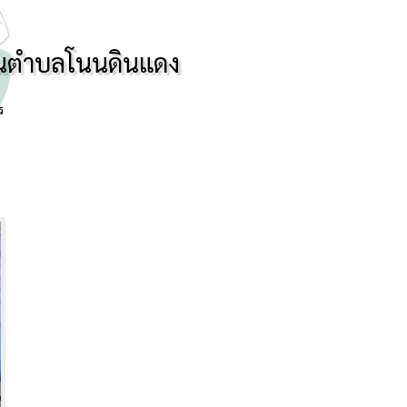
วนตำบลโนนดินแดง
ร