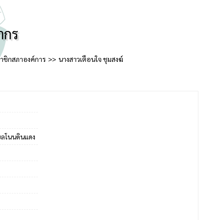
ากร
าชิกสภาองค์การ
นางสาวเตือนใจ ชุมสงฆ์
บลโนนดินแดง